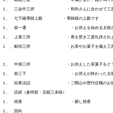
１、 三会中三拝 ・和尚さんに合わせて三度合
１、 七下鐘導師上殿 ・導師様の上殿です
１、 鼓一通 ・お供えを始める太鼓が鳴
１、 上香三拝 ・香を焚き三度礼拝され
１ 、献供三拝 ・お茶やお菓子を備え三度礼
１、 中揖三拝 ・お供えした茶菓子をどうぞ召
１、 鼓三下 ・お供えが終わった太鼓が
１、 拈香法話 ・ご開山や歴代住職のお徳を讃
１、 読経（参同契・宝鏡三未味）
１、 焼香 ・廻し焼香
１、 回向