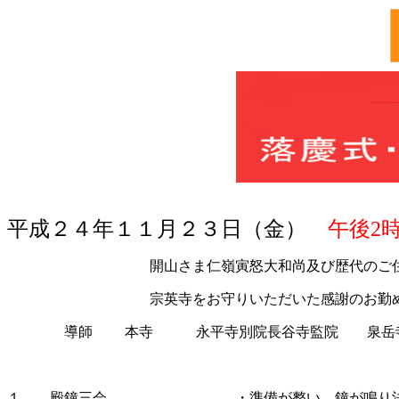
平成２４年１１月２３日（金）
午後2
開山さま仁嶺寅怒大和尚及び歴代のご住職様に
宗英寺をお守りいただいた感謝のお勤めを
導師 本寺 永平寺別
小坂機融
１、 殿鐘三会 ・準備が整い、鐘が鳴り法要