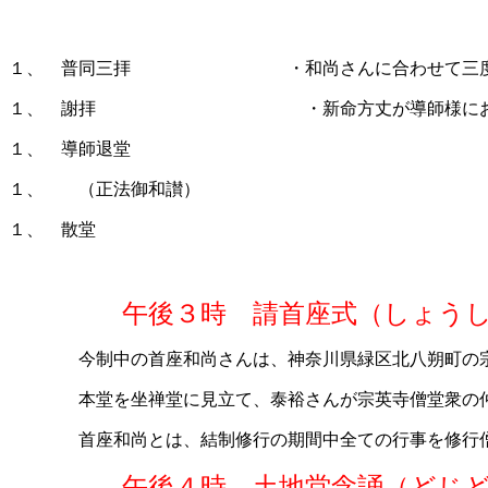
１、 普同三拝 ・和尚さんに合わせて三度合
１、 謝拝 ・新命方丈が導師様にお礼の
１、 導師退堂
１、 （正法御和讃）
１、 散堂
午後３時 請首座式（しょう
今制中の首座和尚さんは、神奈川県緑区北八朔町の宗
本堂を坐禅堂に見立て、泰裕さんが宗英寺僧堂衆の仲間
首座和尚とは、結制修行の期間中全ての行事を修行僧た
午後４時 土地堂念誦（どじ