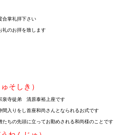
掌礼拝下さい
お拝を致します
しゅそしき）
泉寺徒弟 清原泰裕上座です
入りをし首座和尚さんとなられるお式です
ちの先頭に立ってお勤めされる和尚様のことです
どうねんじゅ）