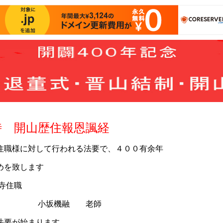
時 開山歴住報恩諷経
対して行われる法要で、４００有余年
致します
院長谷寺監院 泉岳寺
 老師
が始まります